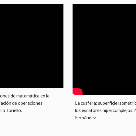
iones de matemática en la 
La cusfera: superficie isométric
gación de operaciones 
los escatores hipercomplejos. 
ro Toriello.
Fernández.